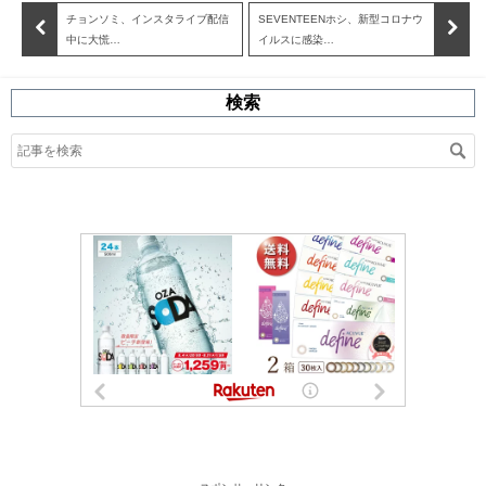
チョンソミ、インスタライブ配信
SEVENTEENホシ、新型コロナウ
中に大慌…
イルスに感染…
検索