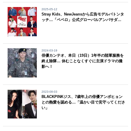
2025-05-12
Stray Kids、NewJeansから広告モデルバトンタ
ッチ…「ペペロ」公式グローバルアンバサダ…
2024-03-19
俳優カンテオ、本日（19日）1年半の陸軍服務を
終え除隊… 休むことなくすぐに主演ドラマの撮
影へ！
2023-08-03
BLACKPINKジス、7歳年上の俳優アンボヒョン
との熱愛を認める…「温かい目で見守ってくださ
い」