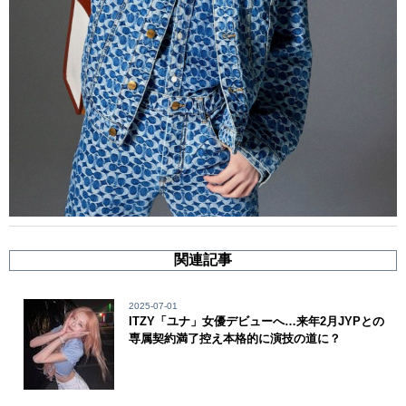
関連記事
2025-07-01
ITZY「ユナ」女優デビューへ…来年2月JYPとの
専属契約満了控え本格的に演技の道に？