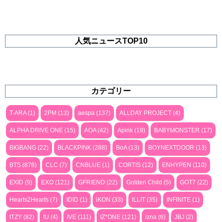
人気ニュースTOP10
カテゴリー
T-ARA (1)
2PM (13)
aespa (137)
ALLDAY PROJECT (4)
ALPHA DRIVE ONE (15)
AOA (42)
Apink (19)
BABYMONSTER (17)
BIGBANG (22)
BLACKPINK (288)
BoA (13)
BOYNEXTDOOR (13)
BTS (876)
CLC (7)
CNBLUE (1)
CORTIS (12)
ENHYPEN (110)
EXID (9)
EXO (121)
GFRIEND (22)
Golden Child (5)
GOT7 (22)
Hearts2Hearts (7)
IDID (1)
iKON (33)
ILLIT (35)
INFINITE (1)
ITZY (82)
IU (4)
IVE (111)
IZ*ONE (121)
izna (6)
JBJ (2)