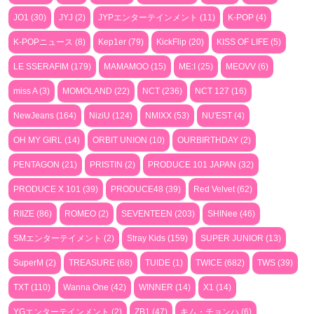
JO1 (30)
JYJ (2)
JYPエンターテインメント (11)
K-POP (4)
K-POPニュース (8)
Kep1er (79)
KickFlip (20)
KISS OF LIFE (5)
LE SSERAFIM (179)
MAMAMOO (15)
ME:I (25)
MEOVV (6)
miss A (3)
MOMOLAND (22)
NCT (236)
NCT 127 (16)
NewJeans (164)
NiziU (124)
NMIXX (53)
NU'EST (4)
OH MY GIRL (14)
ORBIT UNION (10)
OURBIRTHDAY (2)
PENTAGON (21)
PRISTIN (2)
PRODUCE 101 JAPAN (32)
PRODUCE X 101 (39)
PRODUCE48 (39)
Red Velvet (62)
RIIZE (86)
ROMEO (2)
SEVENTEEN (203)
SHINee (46)
SMエンターテイメント (2)
Stray Kids (159)
SUPER JUNIOR (13)
SuperM (2)
TREASURE (68)
TUIDE (1)
TWICE (682)
TWS (39)
TXT (110)
Wanna One (42)
WINNER (14)
X1 (14)
YGエンターテインメント (2)
ZB1 (47)
キム・チョンハ (6)